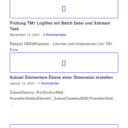
Prüfung TM1 Logfiles mit Batch Datei und Xstream
Task
November 10, 2021
/
0 Kommentare
Beispiel GMG#Kopieren , Löschen und Umbenennen von TM1
Error…
Subset Elementare Ebene einer Dimension erstellen
Januar 15, 2021
/
1 Kommentar
SubsetDestroy ('KstStrukturMd2',
'KostellenStellenEbene0'); SubsetCreatebyMDX('KostellenStellenEbene0
…