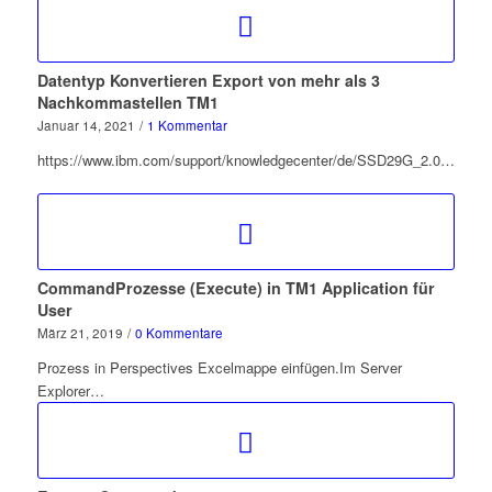
Datentyp Konvertieren Export von mehr als 3
Nachkommastellen TM1
Januar 14, 2021
/
1 Kommentar
https://www.ibm.com/support/knowledgecenter/de/SSD29G_2.0.0/com.ibm.swg.ba.cognos.tm1_ref.2.0.0.doc/r_tm1_ref_tifun_numbertostringex.html Wert2…
CommandProzesse (Execute) in TM1 Application für
User
März 21, 2019
/
0 Kommentare
Prozess in Perspectives Excelmappe einfügen.Im Server
Explorer…