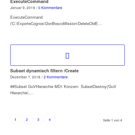
ExecuteCommand
Januar 9, 2019
/
0 Kommentare
ExecuteCommand
('C:\ExporteCognos\DonBoscoMission\DeleteOldE…
Subset dynamisch filtern /Create
Dezember 7, 2018
/
2 Kommentare
##Subset GuVHierarchie MD1 Konzern SubsetDestroy('GuV
Hierarchie',…
2
3
4
1
Seite 1 von 4