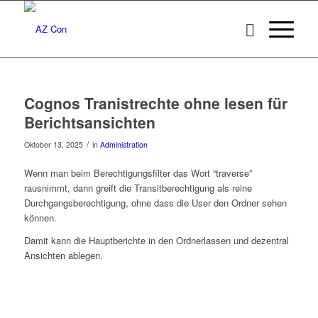
sagt:
sagt:
sagt:
sagt:
sagt:
sagt:
sagt:
sagt:
sagt:
sagt:
sagt:
Cognos Tranistrechte ohne lesen für
Berichtsansichten
/
Oktober 13, 2025
in
Administration
Wenn man beim Berechtigungsfilter das Wort “traverse”
rausnimmt, dann greift die Transitberechtigung als reine
Durchgangsberechtigung, ohne dass die User den Ordner sehen
können.
Damit kann die Hauptberichte in den Ordnerlassen und dezentral
Ansichten ablegen.