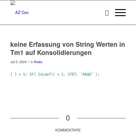
keine Erfassung von String Werten in
Tm1 auf Konsolidierungen
/
Juli 3, 2024
in
Rules
[ ] = S: IF( IsLeaf() = 1, STET, ‘READ’ );
0
KOMMENTARE