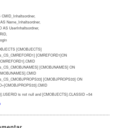
MID_Inhaltsordner,
 Name_Inhaltsordner,
S UserInhaltsordner,
RID,
ogin
BJECTS [CMOBJECTS]
gnos_CS_CMREFORD1] [CMREFORD1]ON
[CMREFORD1].CMID
gnos_CS_CMOBJNAMES] [CMOBJNAMES] ON
CMOBJNAMES].CMID
gnos_CS_CMOBJPROPS33] [CMOBJPROPS33] ON
D=[CMOBJPROPS33].CMID
.USERID is not null and [CMOBJECTS].CLASSID =54
n
mmentar