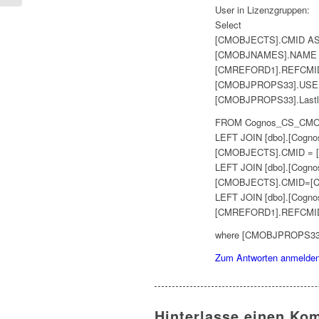
User in Lizenzgruppen:
Select
[CMOBJECTS].CMID AS C
[CMOBJNAMES].NAME AS
[CMREFORD1].REFCMID A
[CMOBJPROPS33].USE
[CMOBJPROPS33].Lastl
FROM Cognos_CS_CMO
LEFT JOIN [dbo].[Co
[CMOBJECTS].CMID = 
LEFT JOIN [dbo].[Co
[CMOBJECTS].CMID=[
LEFT JOIN [dbo].[Co
[CMREFORD1].REFCMI
where [CMOBJPROPS33]
Zum Antworten anmelde
Hinterlasse einen Ko