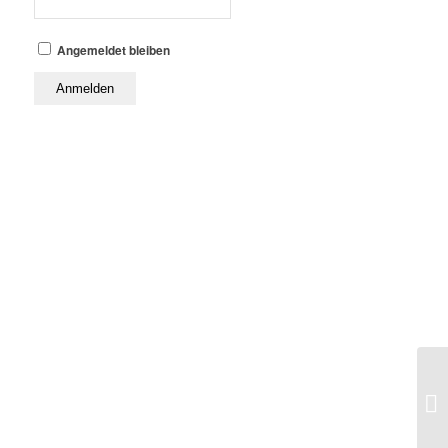
Angemeldet bleiben
Au
Da