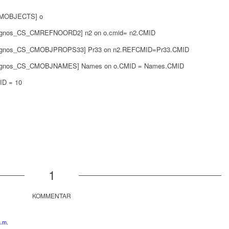
MOBJECTS] o
gnos_CS_CMREFNOORD2] n2 on o.cmid= n2.CMID
gnos_CS_CMOBJPROPS33] Pr33 on n2.REFCMID=Pr33.CMID
gnos_CS_CMOBJNAMES] Names on o.CMID = Names.CMID
ID = 10
1
KOMMENTAR
.m.