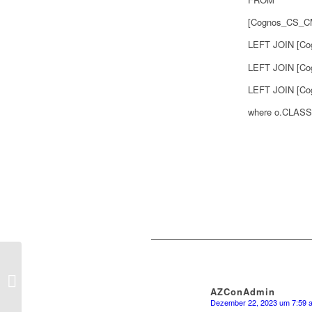
[Cognos_CS_C
LEFT JOIN [Co
LEFT JOIN [Co
LEFT JOIN [Co
where o.CLASS
Mehrere Bericht mit
dem selben EAF
Parameter ausführen
AZConAdmin
Dezember 22, 2023 um 7:59 a
via Berichtsrerefen...
sagte: