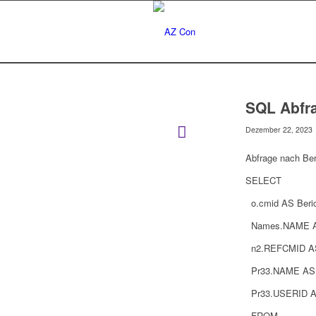
SQL Abfr
Dezember 22, 2023
Abfrage nach Ber
SELECT
o.cmid AS Beric
Names.NAME AS
n2.REFCMID AS
Pr33.NAME AS 
Pr33.USERID A
FROM